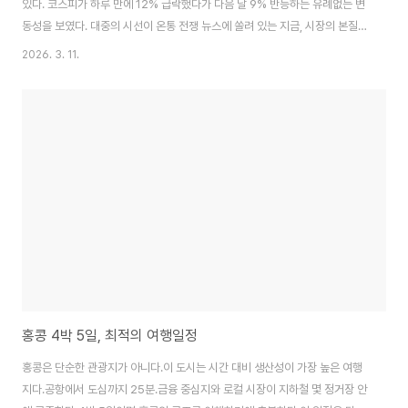
있다. 코스피가 하루 만에 12% 급락했다가 다음 날 9% 반등하는 유례없는 변
동성을 보였다. 대중의 시선이 온통 전쟁 뉴스에 쏠려 있는 지금, 시장의 본질을
바꾸는 '진짜 신호'를 놓쳐서는 안 된다.지난 2월 26일, 한국 증시의 고질적인
2026. 3. 11.
문제인 '코리아 디스카운트'를 정면으로 해결할 3차 상법 개정안이 조용히 국
회를 통과했다. 통과 후 2주가 지났지만 전쟁 소식에 묻혀 아직 제대로 된 조명
을 받지 못하고 있는 지금이 바로 통찰력 있는 투자자에게는 '역대급 기회'가 될
수 있다.코리아 디스카운트(Korea Discount)는 남북 분단, 불투명한 지배구
조, 낮은 주주환원율(배당/자사주) 등으로 인해 한국 기업의 주가가 실제 가치..
홍콩 4박 5일, 최적의 여행일정
홍콩은 단순한 관광지가 아니다.이 도시는 시간 대비 생산성이 가장 높은 여행
지다.공항에서 도심까지 25분.금융 중심지와 로컬 시장이 지하철 몇 정거장 안