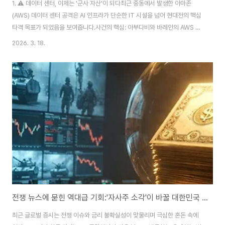
1. ⚠️ 데이터 센터, 이제는 '군사 자산'이 되다최근 중동에서 발생한 아마존
(AWS) 데이터 센터 공격은 AI 인프라가 단순한 IT 시설을 넘어 현대전의 핵심
타격 목표가 되었음을 보여줍니다.사건의 핵심: 아부다비와 바레인의 AWS 시
설이 드론 공격을 받아 주요 은행 및 결제 서비스가 중단되었습니다.배경: 이란
2026. 3. 18.
측은 해당 데이터 센터가 미 국방부의 군사 작전을 지원한다고 판단하여 '군사
자산'으로 간주했습니다.시사점: 이제 빅테크 기업(구글, MS, 엔비디아 등)은
기술력뿐만 아니라 지정학적 리스크 관리 능력이 기업 가치의 중요한 척도가
되었습니다.2. 💎 엔비디아 GTC 키노트: "병목 구간이 바뀌었다"젠슨 황은
이번 GTC를 통해 AI 산업의 게임의 룰이 바뀌고 있음을 선언했습니다.GPU
에서 네..
전쟁 뉴스에 묻힌 역대급 기회:'자사주 소각'이 바꿀 대한민국 증시의 운명
최근 글로벌 증시는 전쟁 이슈와 금리 불확실성이 맞물리며 극심한 혼돈 속에