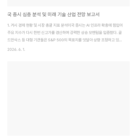
국 증시 심층 분석 및 미래 기술 산업 전망 보고서
1. 거시 경제 현황 및 시장 총괄 지표 분석미국 증시는 AI 인프라 확충에 힘입어
주요 지수가 다시 한번 신고가를 경신하며 강력한 상승 모멘텀을 입증했다. 골
드만삭스 등 대형 기관들은 S&P 500의 목표치를 잇달아 상향 조정하고 있으
며, 시장 일각에서는 8,300포인트라는 파격적인 전망치까지 제시되는 상황이
2026. 6. 1.
다.이번 주 4대 주요 지수는 일제히 우상향 곡선을 그렸다. 나스닥이 3.3% 상
승하며 시장 성장을 견인했고, S&P 500(1.9%), 다우존스(1.5%), 장기 채권
(1.8%)이 그 뒤를 이었다. 나스닥의 압도적인 강세는 AI 반도체와 클라우드 섹
터로의 자금 집중 현상을 반영한다.거시 경제 지표 측면에서 미국의 1분기
GDP 수정치가 1.6%로 하향 조정(기존 2.0%)되었으나, 시장은 이를 침..