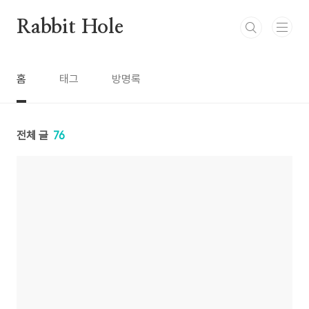
본문 바로가기
Rabbit Hole
홈
태그
방명록
전체 글
76