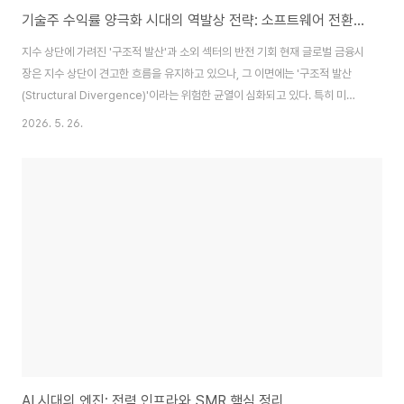
기술주 수익률 양극화 시대의 역발상 전략: 소프트웨어 전환과 네트워크 병목 현상에 주목하라
지수 상단에 가려진 '구조적 발산'과 소외 섹터의 반전 기회 현재 글로벌 금융시
장은 지수 상단이 견고한 흐름을 유지하고 있으나, 그 이면에는 '구조적 발산
(Structural Divergence)'이라는 위험한 균열이 심화되고 있다. 특히 미국
기술주 시장 내에서 나타나는 상위 10%와 하위 10% 종목 간의 132.5% 수익
2026. 5. 26.
률 격차는 전례가 없는 수준이다.이는 단순한 주가 차별화를 넘어, 시장 내 유동
성이 일부 소수 종목에만 집중되는 '승자 독식'의 극단화를 통계로 증명한다. 역
사적으로 이러한 유동성 쏠림 현상은 선도주들의 피로감 누적과 섹터 순환매의
임박을 알리는 전조 시그널로 해석되어 왔다. 1. 매크로 지표의 경고: 성장주 밸
류에이션 압박현재 거시경제(매크로) 지표 역시 고밸류에이션 성장주 모멘텀..
AI 시대의 엔진: 전력 인프라와 SMR 핵심 정리