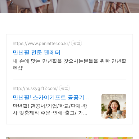
https://www.penletter.co.kr/
광고
만년필 전문 펜레터
내 손에 맞는 만년필을 찾으시는분들을 위한 만년필
펜샵
http://m.skygift7.com/
광고
만년필! 스카이기프트 공공기
관 우선구매 대상기업
만년필! 관공서/기업/학교/단체-행
사 맞춤제작 주문-인쇄-출고/ 가격
+품질+고객만족도 BEST/ 지금 바
로 전화주세요!