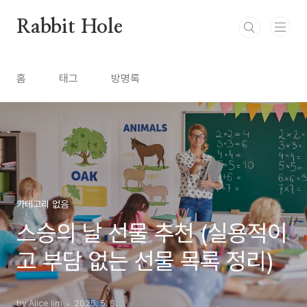
본문 바로가기
Rabbit Hole
홈
태그
방명록
카테고리 없음
스승의 날 선물 추천 (실용적이
고 부담 없는 선물 목록 정리)
by Alice lim
2025. 5. 8.