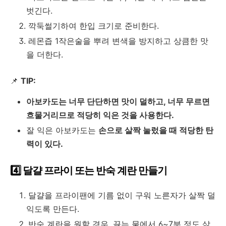
벗긴다.
깍둑썰기하여 한입 크기로 준비한다.
레몬즙 1작은술을 뿌려 변색을 방지하고 상큼한 맛
을 더한다.
📌
TIP:
아보카도는 너무 단단하면 맛이 덜하고, 너무 무르면
흐물거리므로 적당히 익은 것을 사용한다.
잘 익은 아보카도는
손으로 살짝 눌렀을 때 적당한 탄
력이 있다.
4️⃣ 달걀 프라이 또는 반숙 계란 만들기
달걀을 프라이팬에 기름 없이 구워 노른자가 살짝 덜
익도록 만든다.
반숙 계란을 원할 경우, 끓는 물에서 6~7분 정도 삶