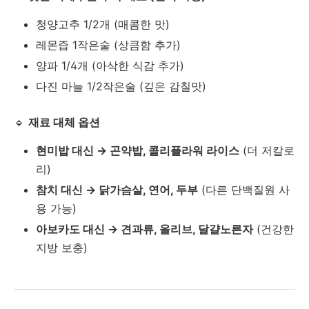
청양고추 1/2개 (매콤한 맛)
레몬즙 1작은술 (상큼함 추가)
양파 1/4개 (아삭한 식감 추가)
다진 마늘 1/2작은술 (깊은 감칠맛)
🔹
재료 대체 옵션
현미밥 대신 → 곤약밥, 콜리플라워 라이스
(더 저칼로
리)
참치 대신 → 닭가슴살, 연어, 두부
(다른 단백질원 사
용 가능)
아보카도 대신 → 견과류, 올리브, 달걀노른자
(건강한
지방 보충)