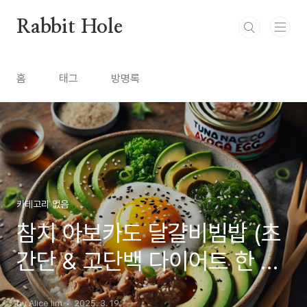
본문 바로가기
Rabbit Hole
홈
태그
방명록
카테고리 없음
참치 아보카도 달걀비빔밥 (초
간단 & 고단백 다이어트 한 끼
)
by Alice lim
2025. 3. 19.