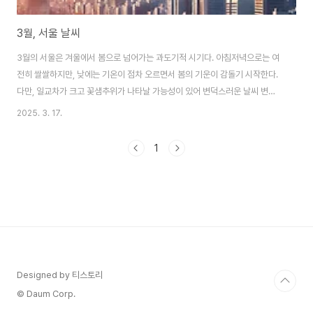
3월, 서울 날씨
3월의 서울은 겨울에서 봄으로 넘어가는 과도기적 시기다. 아침저녁으로는 여
전히 쌀쌀하지만, 낮에는 기온이 점차 오르면서 봄의 기운이 감돌기 시작한다.
다만, 일교차가 크고 꽃샘추위가 나타날 가능성이 있어 변덕스러운 날씨 변화
에 대비할 필요가 있다. 📌 3월 서울의 평균 날씨서울의 3월은 겨울의 잔재가
2025. 3. 17.
남아 있지만, 낮 기온이 점진적으로 상승하면서 봄을 향해 나아가는 특징을 보
인다.평균 기온: 약 4.2°C최저 기온: 약 -0.5°C (아직 영하로 떨어질 가능성
1
존재)최고 기온: 약 9.8°C (낮 동안 비교적 따뜻할 수 있음)강수량: 약 41mm
(3월은 상대적으로 건조한 편)강수일수: 평균 5~7일 (비 오는 날이 많지는 않
지만 대비 필요)👉 한마디로, 낮에는 봄처럼 따뜻하고 아침저녁은 여전히 겨
울..
Designed by 티스토리
© Daum Corp.