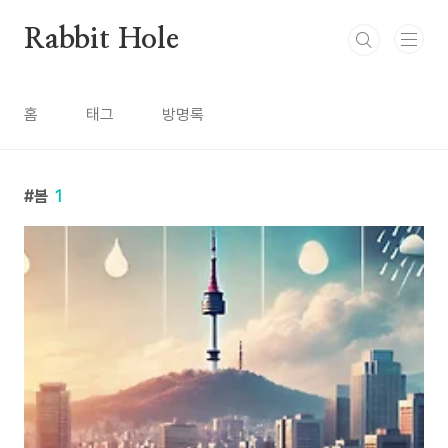
본문 바로가기
Rabbit Hole
홈
태그
방명록
봄
1