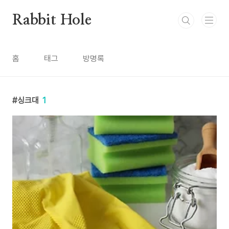
본문 바로가기
Rabbit Hole
홈
태그
방명록
싱크대
1