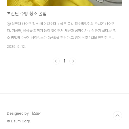
초간단 주방 청소 꿀팁
🚰 싱크대 배수구 청소: 베이킹소다 + 식초 폭발 청소법악취의 주범은 배수구
다. 기름때, 음식물 찌꺼기 등이 쌓이면서 세균과 곰팡이가 번식하기 쉽다.✅ 청
소 방법배수구에 베이킹소다 2큰술을 뿌린다.그 위에 식초 1컵을 천천히 부어
준다.거품이 일면 10~15분 방치한다.마지막에 뜨거운 물을 흘려보낸다.🛒 추
2025. 5. 12.
천 제품홈스타 발포 배수구 세정제⮕ 사용이 간편하고 살균력이 우수하다.🍳
가스레인지 기름때 제거: 키친타월로 팩처럼 덮기기름이 튄 자리에 곧바로 닦
1
지 않으면 찌든때가 된다. 키친타월만 있어도 충분히 해결 가능하다.✅ 청소 방
법키친타올을 주방세제 섞은 물에 적신다.오염 부위에 덮고 10분간 방치한다.
키친타올 제거 후 부드러운 행주로 닦아낸다.🛒 추천 제품생활물가 주방 청소
세정제 700ml⮕ 가격 ..
Designed by 티스토리
© Daum Corp.