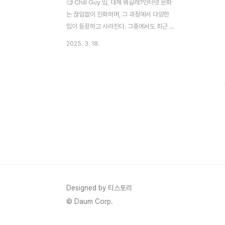
🧐 Chill Guy 밈, 대체 뭐길래?인터넷 문화
는 끊임없이 진화하며, 그 과정에서 다양한
밈이 등장하고 사라진다. 그중에서도 최근 유
행하는 ‘Chill Guy’ 밈은 누구나 한 번쯤 봤
2025. 3. 18.
을 법한, 특유의 여유로운 태도를 가진 남성
캐릭터가 등장하는 이미지 혹은 동영상 형식
의 밈이다.‘Chill Guy’는 보통 심각하거나 혼
란스러운 상황에서도 태연하고 느긋한 태도
를 유지하는 인물로 묘사된다. 인터넷 커뮤니
티에서는 이러한 성격을 재치 있게 활용하여
다양한 상황에 적용하는 방식으로 이 밈을 소
비하고 있다.⏳ Chill Guy 밈의 탄생 Chill
Guy 밈의 정확한 기원은 여러 가지 설이 있
지만, 가장 유력한 것은 2023년 후반기에 트
위터(X)와 레딧에서 등장한 몇 개의 인기 게
시물에서 비롯된 것으로 보..
Designed by 티스토리
© Daum Corp.