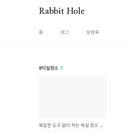
본문 바로가기
Rabbit Hole
홈
태그
방명록
타일청소
1
복잡한 도구 없이 하는 욕실 청소 꿀팁