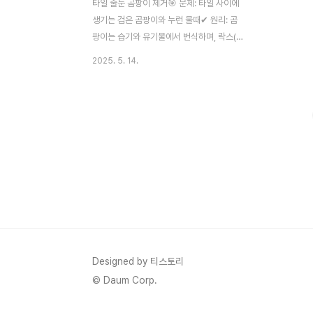
타일 줄눈 곰팡이 제거🎯 문제: 타일 사이에
생기는 검은 곰팡이와 누런 물때✔ 원리: 곰
팡이는 습기와 유기물에서 번식하며, 락스(차
아염소산나트륨)는 곰팡이의 단백질 구조를
2025. 5. 14.
파괴해 제거함.✔ 도구: 칫솔, 고무장갑, 분무
기, 락스🧼 청소 방법:욕실 바닥이 마른 상태
에서 작업한다.줄눈에 락스를 분무하거나 칫
솔에 적셔 바른다.최소 10~15분 방치한다.
솔로 문지른 후 깨끗한 물로 헹군다.필요한
경우 두 번 반복한다.⚠ 주의사항:반드시 환
기를 시킨 후 작업할 것고무장갑 필수 착용락
스가 의류나 피부에 닿지 않도록 주의🛒 추천
제품:홈스타 욕실 곰팡이 제거젤: 젤 타입으
로 흘러내리지 않고 집중 사용 가능다이소 락
스 스프레이: 저렴하면서도 충분한 세정력샤
워기 헤드 석회질 제거🎯 문제: 물줄기가 고
Designed by 티스토리
르지 않거나 ..
© Daum Corp.