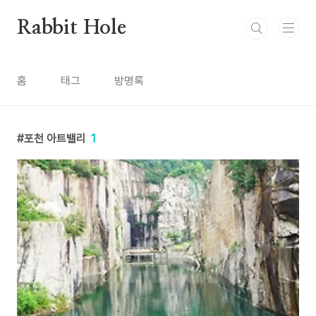
본문 바로가기
Rabbit Hole
홈
태그
방명록
포천 아트밸리
1