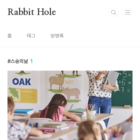
본문 바로가기
Rabbit Hole
홈
태그
방명록
스승의날
1